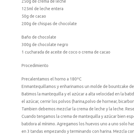
250g de crema de leche
125ml de leche entera
50g de cacao
200g de chispas de chocolate
Baño de chocolate
300g de chocolate negro
1 cucharada de aceite de coco o crema de cacao
Procedimiento
Precalentamos el horno a 180ºC
Enmantequillamos y enharinamos un molde de bountcake de
Batimos la mantequilla y el azúcar a alta velocidad en la bat
el azúcar, cernir los polvos (harina,polvo de hornear, bicarbo
Tambien debemos mezclar la crema de leche y la leche. Rese
Cuando tengamos la crema de mantequilla y azúcar bien espon
batidora al mínimo. Agregamos los huevos uno a uno solo hast
en 3 tandas empezando y terminando con harina. Mezcla con la