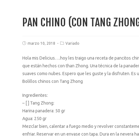
PAN CHINO (CON TANG ZHON
marzo 10, 2018
Variado
Hola mis Delicius….hoy les traigo una receta de pancitos ch
que están hechos con than Zhong. Una técnica de la panader
suaves como nubes. Espero que les guste y la disfruten. Es un
Bolillos chinos con Tang Zhong
Ingredientes:
– [ ] Tang Zhong:
Harina panadera: 50 gr
Agua: 250 gr
Mezclar bien, calentar a fuego medio y revolver constantemen
enfriar. Reservar en un envase con tapa. Dura en la nevera ha