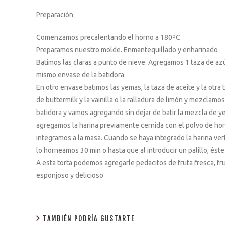
Preparación
Comenzamos precalentando el horno a 180ºC
Preparamos nuestro molde. Enmantequillado y enharinado
Batimos las claras a punto de nieve. Agregamos 1 taza de az
mismo envase de la batidora.
En otro envase batimos las yemas, la taza de aceite y la otr
de buttermilk y la vainilla o la ralladura de limón y mezclam
batidora y vamos agregando sin dejar de batir la mezcla de 
agregamos la harina previamente cernida con el polvo de ho
integramos a la masa. Cuando se haya integrado la harina ve
lo horneamos 30 min o hasta que al introducir un palillo, éste
A esta torta podemos agregarle pedacitos de fruta fresca, fr
esponjoso y delicioso
TAMBIÉN PODRÍA GUSTARTE